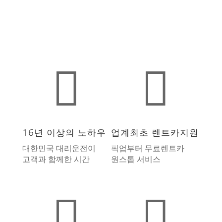


16년 이상의 노하우
업계최초 렌트카지원
대한민국 대리운전이
픽업부터 무료렌트카
고객과 함께한 시간
원스톱 서비스

