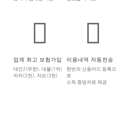


업계 최고 보험가입
이용내역 자동전송
대인2(무한), 대물(1억)
한번의 신용카드 등록으
자차(3천), 자손(3천)
로
소득 증빙자료 제공