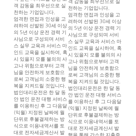
객 감동을 최우선으로 실
객 감동을 최우선으로 실
천하는 기업입니다.
천하는 기업입니다.
엄격한 면접과 인성을 고
엄격한 면접과 인성을 고
려하여 선발된 30세 이상
려하여 선발된 30세 이상
의 5년 이상 운전 경력 기
의 5년 이상 운전 경력 기
사님으로 구성되며 서비
사님으로 구성되며 서비
스 실무 교육과 서비스 마
스 실무 교육과 서비스 마
인드 교육을 실시하여, 혹
인드 교육을 실시하여, 혹
시 있을지 모를 불의의 사
시 있을지 모를 불의의 사
고나 위험으로부터 고객
고나 위험으로부터 고객
님을 안전하게 보호함으
님을 안전하게 보호함으
로써 고객님의 소중한 행
로써 고객님의 소중한 행
복을 지켜드릴 것입니다.
복을 지켜드릴 것입니다.
법인대리운전은 한 달 동
법인대리운전은 한 달 동
안 법인 운전 대행 서비스
안 법인 운전 대행 서비스
를 이용하신 후 그 다음달
를 이용하신 후 그 다음달
(익월) 지정된 날짜에 월
(익월) 지정된 날짜에 월
단위로 후불결제하는 방
단위로 후불결제하는 방
식으로 이용내역서를 토
식으로 이용내역서를 토
대로 전자세금계산서 발
대로 전자세금계산서 발
행을 통해 간소한 지출증