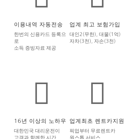
이용내역 자동전송
업계 최고 보험가입
한번의 신용카드 등록으
대인2(무한), 대물(1억)
로
자차(3천), 자손(3천)
소득 증빙자료 제공


16년 이상의 노하우
업계최초 렌트카지원
대한민국 대리운전이
픽업부터 무료렌트카
고객과 함께한 시간
원스톱 서비스