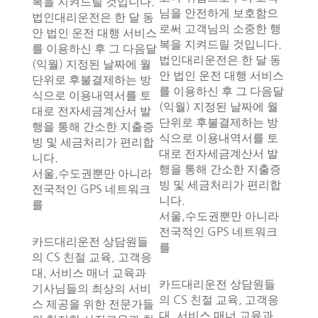
복을 지켜드릴 것입니다.
님을 안전하게 보호함으
법인대리운전은 한 달 동
로써 고객님의 소중한 행
안 법인 운전 대행 서비스
복을 지켜드릴 것입니다.
를 이용하신 후 그 다음달
법인대리운전은 한 달 동
(익월) 지정된 날짜에 월
안 법인 운전 대행 서비스
단위로 후불결제하는 방
를 이용하신 후 그 다음달
식으로 이용내역서를 토
(익월) 지정된 날짜에 월
대로 전자세금계산서 발
단위로 후불결제하는 방
행을 통해 간소한 지출증
식으로 이용내역서를 토
빙 및 세금처리가 편리합
대로 전자세금계산서 발
니다.
행을 통해 간소한 지출증
서울,수도권뿐만 아니라
빙 및 세금처리가 편리합
전국적인 GPS 네트워크
니다.
를
서울,수도권뿐만 아니라
전국적인 GPS 네트워크
카드대리운전 상담원들
를
의 CS 친절 교육, 고객응
대, 서비스 매너 교육과
카드대리운전 상담원들
기사님들의 최상의 서비
의 CS 친절 교육, 고객응
스 제공을 위한 전문가들
대, 서비스 매너 교육과