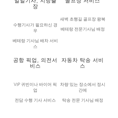
일일기사, 지방출
골프장 서비스
장
새벽 초행길 골프장 왕복
수행기사가 필요하신 경
베테랑 전문기사님 배정
우
베테랑 기사님 배차 서비
스
공항 픽업, 의전서
자동차 탁송 서비
비스
스
VIP 귀빈이나 바이어 픽
차량 있는 장소에서 정시
업
간에
전담 수행 기사 서비스
탁송 전문 기사님 배정